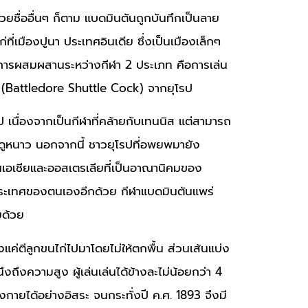
้วยชื่ออื่นๆ ก็ตาม แบดมินตันถูกบันทึกเป็นลาย
ที่เมืองปูนา ประเทศอินเดีย ซึ่งเป็นเมืองเล็กๆ
การผสมผสานระหว่างกีฬา 2 ประเภท คือการเล่น
่ (Battledore Shuttle Cock) จากยุโรป
 เนื่องจากเป็นกีฬาที่คล้ายกับเทนนิส แต่สามารถ
นฤดูหนาว นอกจากนี้ ชาวยุโรปที่อพยพมายัง
ในเอเชียและออสเตรเลียที่เป็นอาณานิคมของ
ประเทศของตนเองอีกด้วย กีฬาแบดมินตันแพร่
ยด้วย
ค่ตีลูกขนไก่ไปมาโดยไม่ให้ตกพื้น ส่วนเส้นแบ่ง
งถึงความสูง ผู้เล่นเล่นได้ข้างละไม่น้อยกว่า 4
กายได้อย่างอิสระ จนกระทั่งปี ค.ศ. 1893 จึงมี