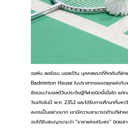
จอห์น ลอร์เรน บอลด์วิน บุคคลแรกที่คิดค้นกีฬาแ
Badminton House ในปราสาทของดยุคแห่งโบฟอร
ชัดเจนว่าบอลด์วินประดิษฐ์กีฬาชนิดนี้เมื่อใด แต่ก
วินเกิดในปี พ.ศ. 2352 และได้รับการศึกษาที่มห
ละครเป็นอย่างมาก เขามีความสามารถด้านกีฬา
จนได้รับสมญานามว่า “ราชาแห่งสโมสร” นิตยสารชื่