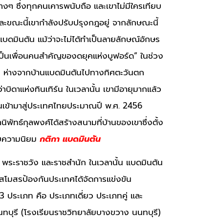
งๆ ซึ่งทุกคนเคารพนับถือ และเขาไม่มีใครเทียบ
ะขณะนี้เขากำลังปรับปรุงกฎอยู่ จากลักษณะนี้
แบดมินตัน แม้ว่าจะไม่ได้ทำเป็นลายลักษณ์อักษร
ขาเป็นเพื่อนคนสำคัญของดยุคแห่งบูฟอร์ด” ในช่วง
ิร์น ห่างจากบ้านแบดมินตันไปทางทิศตะวันตก
าบิดาแห่งทินเทิร์น ในเวลานั้น เขามีอายุมากแล้ว
นเข้ามาสู่ประเทศไทยประมาณปี พ.ศ. 2456
นิพัทธ์กุลพงศ์ได้สร้างสนามที่บ้านของเขาซึ่งตั้ง
รับความนิยม
กติกา แบดมินตัน
 พระราชวัง และราชสำนัก ในเวลานั้น แบดมินตัน
2 สโมสรป้องกันประเทศได้จัดการแข่งขัน
3 ประเภท คือ ประเภทเดี่ยว ประเภทคู่ และ
บุรี (โรงเรียนราชวิทยาลัยบางขวาง นนทบุรี)