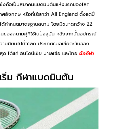
ซึ่งถือเป็นสมาคมแบดมินตันแห่งแรกของโลก
ังกฤษ หรือที่เรียกว่า All England ตั้งแต่ปี
ษได้กำหนดมาตรฐานสนาม โดยมีขนาดกว้าง 22
ของสนามคู่ที่ใช้ในปัจจุบัน หลังจากนั้นอุปกรณ์
ับความนิยมไปทั่วโลก ประเทศในเอเชียตะวันออก
่สุด ได้แก่ อินโดนีเซีย มาเลเซีย และไทย
นักกีฬา
ิเริ่ม กีฬาแบดมินตัน