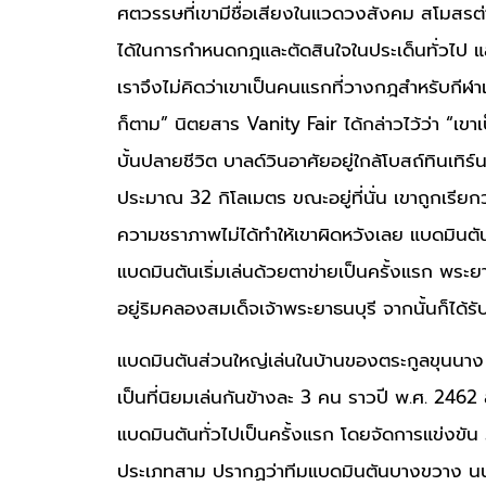
ศตวรรษที่เขามีชื่อเสียงในแวดวงสังคม สโมสรต่า
ได้ในการกำหนดกฎและตัดสินใจในประเด็นทั่วไป แล
เราจึงไม่คิดว่าเขาเป็นคนแรกที่วางกฎสำหรับกีฬา
ก็ตาม” นิตยสาร Vanity Fair ได้กล่าวไว้ว่า “เ
บั้นปลายชีวิต บาลด์วินอาศัยอยู่ใกล้โบสถ์ทินเท
ประมาณ 32 กิโลเมตร ขณะอยู่ที่นั่น เขาถูกเรียกว่
ความชราภาพไม่ได้ทำให้เขาผิดหวังเลย แบดมินตั
แบดมินตันเริ่มเล่นด้วยตาข่ายเป็นครั้งแรก พระยา
อยู่ริมคลองสมเด็จเจ้าพระยาธนบุรี จากนั้นก็ได้
แบดมินตันส่วนใหญ่เล่นในบ้านของตระกูลขุนนาง
เป็นที่นิยมเล่นกันข้างละ 3 คน ราวปี พ.ศ. 246
แบดมินตันทั่วไปเป็นครั้งแรก โดยจัดการแข่งขัน 
ประเภทสาม ปรากฏว่าทีมแบดมินตันบางขวาง นนท