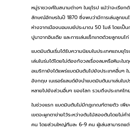
หมู่ราชวงศ์ในสนามต่างๆ ในยุโรป แม้ว่าจะเรียกด
ลักษณ์อักษรในปี 1870 ซึ่งพบว่ามีการเล่นลูกขนไก่
ห่างจากเมืองบอมเบย์ประมาณ 50 ไมล์ โดยเป็น
ปูนาจากอินเดีย และการเล่นแร็กเกตด้วยลูกขนไก
แบดมินตันเริ่มได้รับความนิยมในประเทศแถบยุโรป
เล่นในร่มได้โดยไม่ต้องกังวลเรื่องลมหรือหิมะใ
อเมริกายังได้แพร่แบดมินตันไปยังประเทศอื่นๆ 
อังกฤษ เนเธอร์แลนด์ยังนำแบดมินตันมาเล่นใน
หลายไปยังส่วนอื่นๆ ของโลก รวมถึงประเทศไท
ในช่วงแรก แบดมินตันไม่มีกฎเกณฑ์ตายตัว เพียงแ
เขตจะผูกตาข่ายไว้ระหว่างต้นไม้สองต้นโดยไม่คำนึ
คน โดยส่วนใหญ่ทีมละ 6-9 คน ผู้เล่นสามารถแต่ง