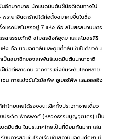
ขันอีกมากมาย นักแบดมินตันฝีมือดีเดินทางไป
พระยาจินดารักษ์ได้ก่อตั้งสมาคมขึ้นในชื่อ
รั้งแรกมีสโมสรอยู่ 7 แห่ง คือ สโมสรสมานมิตร
รส.ธรรมภักดี สโมสรสิงห์อุดม และสโมสรสิริ
่ง คือ นิวบอยคลับและยูนิตี้คลับ ในปีเดียวกัน
้าเป็นสมาชิกของสหพันธ์แบดมินตันนานาชาติ
ฝีมือดีหลายคน จากการแข่งขันระดับโลกหลาย
เช่น การแข่งขันโธมัสคัพ อูเบอร์คัพ และออลอิง
กีฬาไทยเคยได้รองชนะเลิศทั้งประเภทชายเดี่ยว
ประวัติ พัทธพงศ์ ​​(หลวงธรรมนูญวุฒิกร) เป็น
บดมินตัน ในประเทศไทยเป็นที่นิยมกันมาก เล่น
ีการเรียนการสอนในโรงเรียนในสถาบันอุดมศึกษา มี