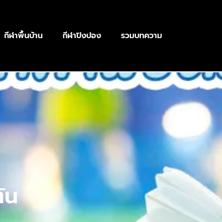
กีฬาพื้นบ้าน
กีฬาปิงปอง
รวมบทความ
ัน