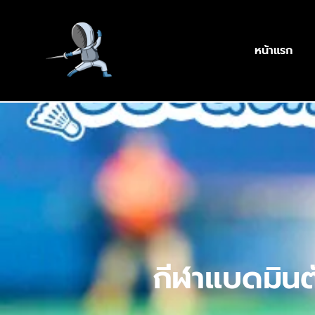
หน้าแรก
กีฬาแบดมินต